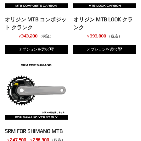
オリジン MTB コンポジッ
オリジン MTB LOOK クラ
ト クランク
ンク
343,200
393,800
（税込）
（税込）
¥
¥
こ
こ
オプションを選択
オプションを選択
の
の
商
商
品
品
に
に
は
は
複
複
数
数
の
の
バ
バ
SRM FOR SHIMANO MTB
リ
リ
価
247,500
–
256,300
（税込）
¥
¥