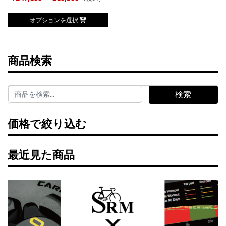
エ
エ
格
こ
ー
ー
オプションを選択
帯:
の
シ
シ
¥247,500
商
ョ
ョ
–
品
商品検索
ン
ン
¥256,300
に
が
が
は
あ
あ
検索
複
り
り
数
ま
ま
価格で絞り込む
の
す。
す。
バ
オ
オ
最近見た商品
リ
プ
プ
エ
シ
シ
ー
ョ
ョ
シ
ン
ン
ョ
は
は