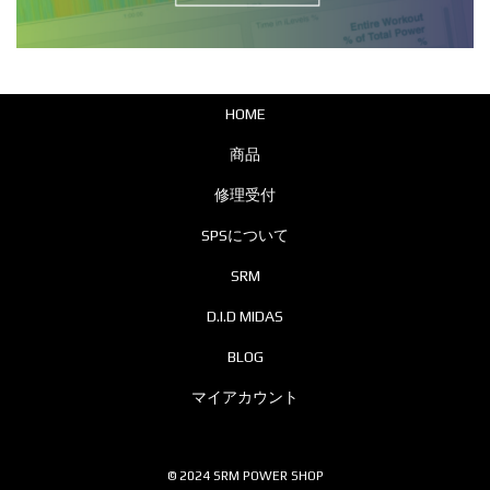
ジ
か
ら
選
HOME
択
商品
で
き
修理受付
ま
SPSについて
す
SRM
D.I.D MIDAS
BLOG
マイアカウント
© 2024 SRM POWER SHOP