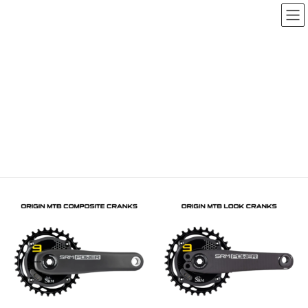
コ
ナ
ン
ビ
テ
ゲ
ン
ー
HOME
SRM POWER SHOP
POWERMETER
MTB
ツ
シ
に
ョ
MTB
移
ン
動
に
移
全3件を表示
動