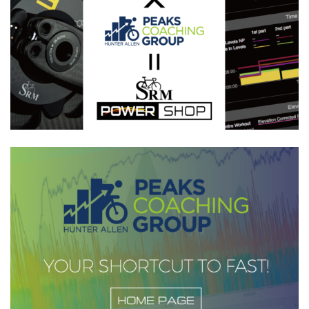
ン
商
商
が
品
品
あ
ペ
ペ
り
ー
ー
ま
ジ
ジ
す。
か
か
オ
ら
ら
プ
選
選
シ
択
択
ョ
で
で
ン
き
き
は
ま
ま
商
す
す
品
ペ
ー