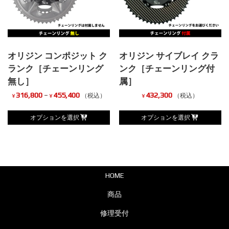
複
数
数
の
の
バ
バ
リ
オリジン コンポジット ク
オリジン サイブレイ クラ
リ
エ
ランク［チェーンリング
ンク［チェーンリング付
エ
ー
無し］
属］
ー
シ
価
316,800
–
455,400
432,300
（税込）
（税込）
¥
¥
¥
シ
ョ
格
こ
こ
オプションを選択
オプションを選択
ョ
ン
帯:
の
の
ン
が
¥316,800
商
商
が
あ
–
品
品
あ
り
¥455,400
に
に
り
HOME
ま
は
は
ま
す。
商品
複
複
す。
オ
数
数
修理受付
オ
プ
の
の