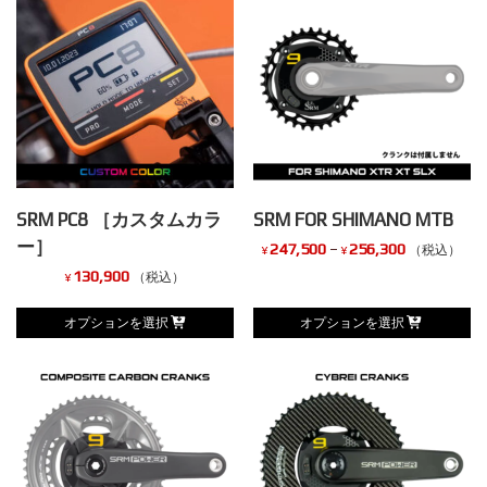
SRM PC8 ［カスタムカラ
SRM FOR SHIMANO MTB
ー］
価
247,500
–
256,300
（税込）
¥
¥
130,900
格
（税込）
¥
こ
帯:
こ
の
オプションを選択
オプションを選択
¥247,500
の
商
–
商
品
¥256,300
品
に
に
は
は
複