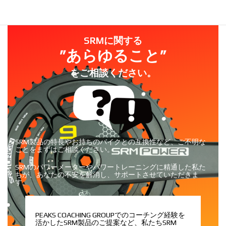
SRMに関する
”あらゆること”
をご相談ください。
SRM製品の特長やお持ちのバイクとの互換性など、ご不明な
ことをまずはご相談ください。
SRMのパワーメーターやパワートレーニングに精通した私た
ちが、
あなたの不安を解消し、サポートさせていただきま
す。
PEAKS COACHING GROUPでのコーチング経験を
活かしたSRM製品のご提案など、
私たちSRM