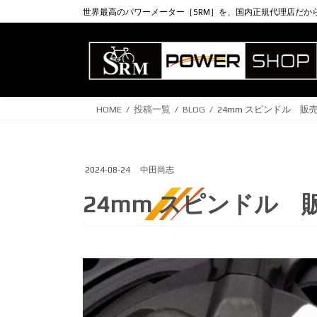
コ
ナ
世界最高のパワーメーター［SRM］を、国内正規代理店だか
ン
ビ
テ
ゲ
ン
ー
ツ
シ
に
ョ
HOME
投稿一覧
BLOG
24mm スピンドル 販
移
ン
動
に
移
動
2024-08-24
中田尚志
24mm スピンドル