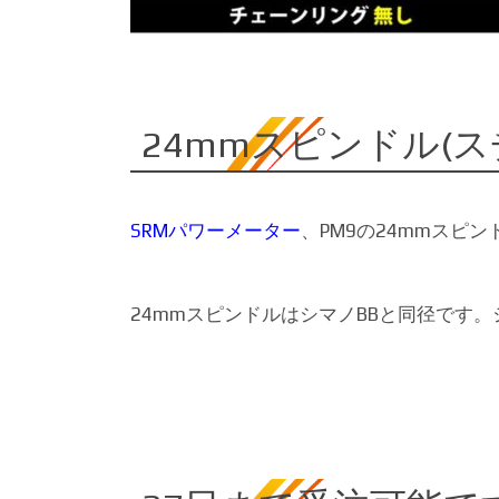
24mmスピンドル(
SRMパワーメーター
、PM9の24mmスピ
24mmスピンドルはシマノBBと同径です