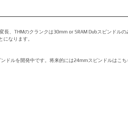
変長、THMのクランクは30mm or SRAM Dubスピン
とになります。
mmスピンドルを開発中です。将来的には24mmスピンドルは