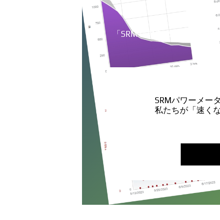
「SRM POWER SHOP」
SRMパワーメー
私たちが「速く