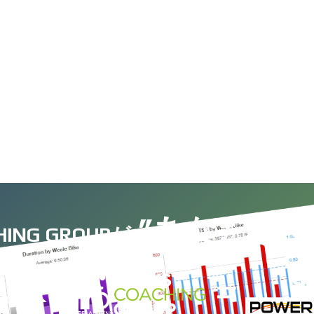
”あなたをサ
HING GROUPが