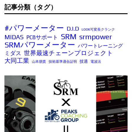
記事分類（タグ）
#パワーメーター
D.I.D
LOOK可変長クランク
SRM
srmpower
MIDAS
PC8サポート
SRMパワーメーター
パワートレーニング
世界最速チェーンプロジェクト
ミダス
大同工業
技適
山本朋貴
技術基準適合証明
電波法