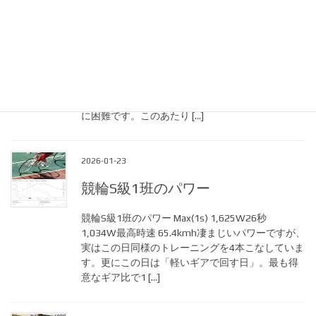
なぜSRM PM9は精度が高いのか？
SRM PM9の特長 パワーを正確に計測するのは難し
い技術です。一定巡航でのパワー測定の精度はも
ちろん、ダッシュやゼロ発進などパワーが激しく
変化する状況で正確に計測し続けるのは想像以上
に困難です。このあたり […]
2026-01-23
競輪S級1班のパワー
競輪S級1班のパワー Max(1s) 1,625W26秒
1,034W最高時速 65.4kmh凄まじいパワーですが、
実はこの日同様のトレーニングを4本こなしていま
す。更にこの日は「軽いギアで回す日」。最も得
意なギア比で1 […]