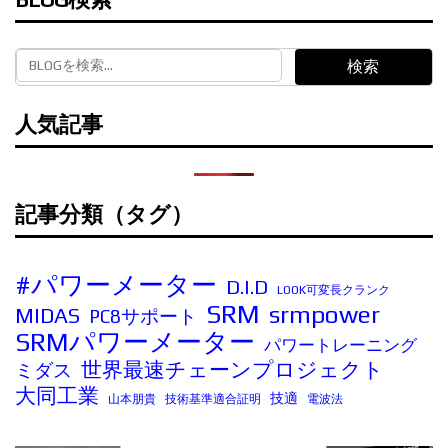
検索
人気記事
記事分類（タグ）
#パワーメーター
D.I.D
LOOK可変長クランク
SRM
srmpower
MIDAS
PC8サポート
SRMパワーメーター
パワートレーニング
世界最速チェーンプロジェクト
ミダス
大同工業
技適
山本朋貴
技術基準適合証明
電波法