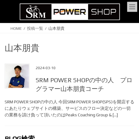
コ
ナ
ン
ビ
テ
ゲ
ン
ー
HOME
投稿一覧
山本朋貴
ツ
シ
に
ョ
山本朋貴
移
ン
動
に
移
2024-03-10
動
SRM POWER SHOPの中の人 プロ
グラマー山本朋貴コーチ
SRM POWER SHOPの中の人 今回SRM POWER SHOP(SPS)を開店する
にあたりウェブサイトの構築、サービスのフロー決定などの一切
の業務を請け負って頂いたのはPeaks Coaching Group & […]
BLOG検索